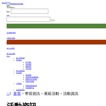
跳到主要內容
本站會員登入
帳號：
密碼：
忘記帳號/密碼
註冊個人帳號
QRCode掃描
建立個人條碼
Menu
個人學習紀錄
學習資訊
影片專區
其他活動
網路學習
戶外學習
單位代碼查詢
常見問題
系統問題
環境教育法相關問題
開課單位常見問題
民眾常見問題
下載專區
環境教育提報作業
申請開課單位
知識競賽專區
:::
》
首頁
> 學習資訊 > 展延活動 > 活動資訊