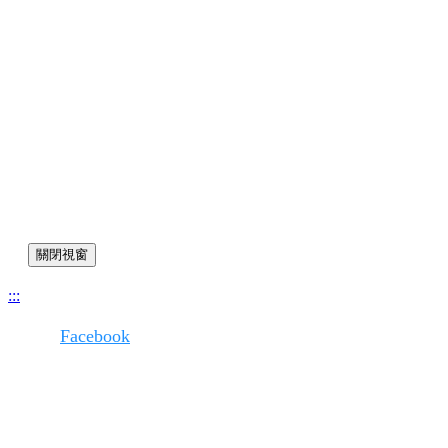
關閉視窗
:::
版權所有
Facebook
環境部
100006臺北市中正區中華路一段83號
網站維護
環資國際有限公司
108002臺北市萬華區中華路一段90號7樓
02-6630-9988