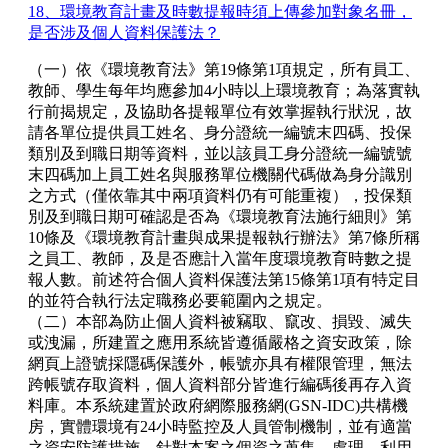
18、環境教育計畫及時數提報時須上傳參加對象名冊，
是否涉及個人資料保護法？
（一）依《環境教育法》第19條第1項規定，所有員工、
教師、學生每年均應參加4小時以上環境教育；為落實執
行前揭規定，及協助各提報單位有效掌握執行狀況，故
請各單位提供員工姓名、身分證統一編號末四碼、投保
類別及到職日期等資料，並以該員工身分證統一編號號
末四碼加上員工姓名與服務單位機關代碼做為身分識別
之方式（僅依靠其中兩項資料仍有可能重複），投保類
別及到職日期可確認是否為《環境教育法施行細則》第
10條及《環境教育計畫與成果提報執行辦法》第7條所稱
之員工、教師，及是否應計入當年度環境教育時數之提
報人數。前述符合個人資料保護法第15條第1項有特定目
的並符合執行法定職務必要範圍內之規定。
（二）本部為防止個人資料被竊取、竄改、損毀、滅失
或洩漏，所建置之應用系統皆遵循嚴格之資安政策，除
網頁上證號採隱碼保護外，帳號亦具有權限管理，無法
跨帳號存取資料，個人資料部分皆進行編碼後再存入資
料庫。本系統建置於政府網際服務網(GSN-IDC)共構機
房，實體環境有24小時監控及人員管制機制，並有適當
之資安防護措施。針對本案之個資之蒐集、處理、利用