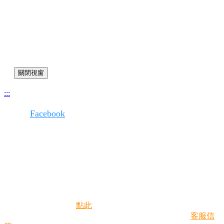
關閉視窗
:::
版權所有
Facebook
環境部
100006臺北市中正區中華路一段83號
網站維護
環資國際有限公司
108002臺北市萬華區中華路一段90號7樓
02-6630-9988
#111、136
02-2311-7722
#2739、2768
如客服態度不佳，請
點此
來信反映
若您有本網系統操作問題，請撥打客服專線，或來信(
客服信