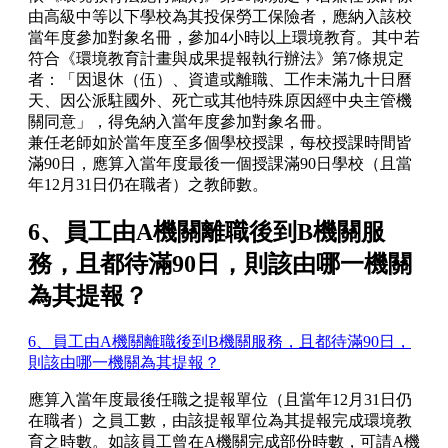
由高級中等以下學校為其投保勞工保險者，應納入該校
當年度參加對象名冊，參加4小時以上環境教育。其中若
符合《環境教育計畫與成果提報執行辦法》第7條規定
者：「因退休（伍）、資遣或離職、工作未滿九十日曆
天、因公派駐國外、死亡或其他特殊原因經中央主管機
關同意」，得免納入當年度參加對象名冊。
兼任老師如於當年度至多個學校授課，每校授課時間皆
滿90日，應算入當年度最後一個授課滿90日學校（且當
年12月31日仍在職者）之教師數。
6、員工由A機關離職後到B機關服
務，且都待滿90日，則該由哪一機關
為其提報？
6、員工由A機關離職後到B機關服務，且都待滿90日，
則該由哪一機關為其提報？
應算入當年度最後任職之提報單位（且當年12月31日仍
在職者）之員工數，由該提報單位為其提報完成環境教
育之時數。如該員工曾在A機關完成部份時數，可請A機