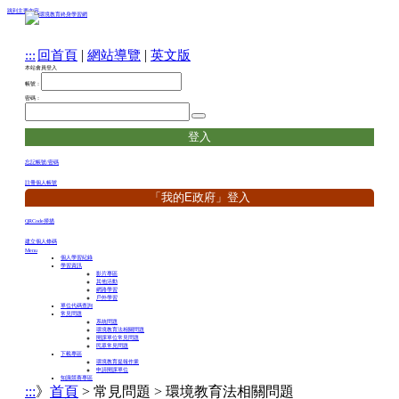
跳到主要內容
|
|
:::
回首頁
網站導覽
英文版
本站會員登入
帳號：
密碼：
忘記帳號/密碼
註冊個人帳號
QRCode掃描
建立個人條碼
Menu
個人學習紀錄
學習資訊
影片專區
其他活動
網路學習
戶外學習
單位代碼查詢
常見問題
系統問題
環境教育法相關問題
開課單位常見問題
民眾常見問題
下載專區
環境教育提報作業
申請開課單位
知識競賽專區
:::
》
首頁
> 常見問題 > 環境教育法相關問題